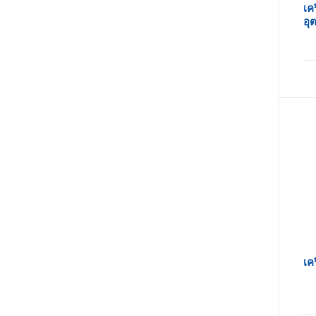
เค
อุ
เค