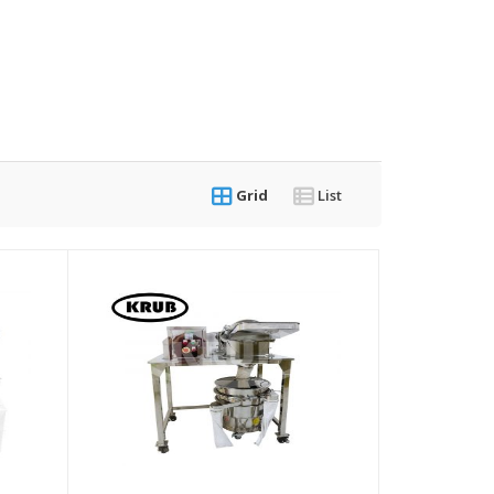
Grid
List