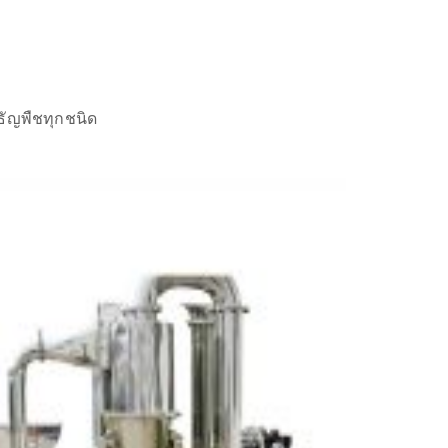
ธัญพืชทุกชนิด