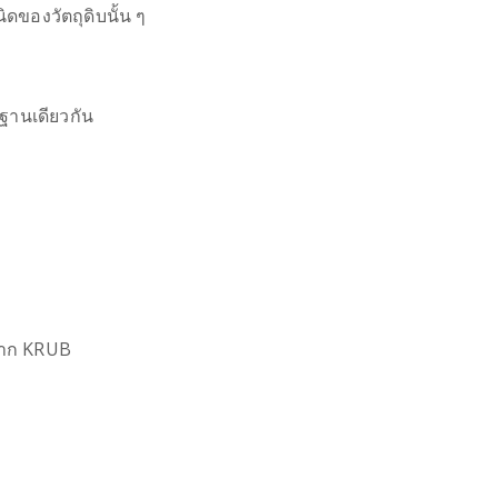
ดของวัตถุดิบนั้น ๆ
นฐานเดียวกัน
จาก KRUB