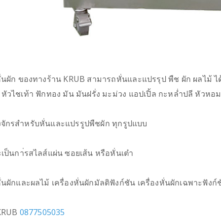
หั่นผัก ของทางร้าน KRUB สามารถหั่นและแปรรุป พืช ผัก ผลไม้ 
ัวไชเท้า ฟักทอง มัน มันฝรั่ง มะม่วง แอปเปิ้ล กะหล่ำปลี หัวหอ
องจักรสำหรับหั่นและแปรรูปพืชผัก ทุกรูปแบบ
ะเป็นกา่รสไลส์แผ่น ซอยเส้น หรือหั่นเต๋า
หั่นผักและผลไม้ เครื่องหั่นผักมัลติฟังก์ชัน เครื่องหั่นผักเฉพาะฟัง
 KRUB
0877505035