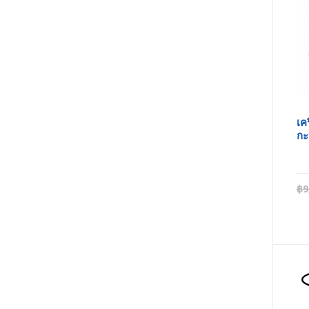
เค
กะ
฿
9