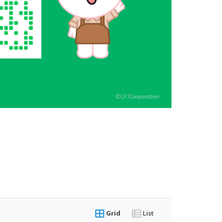
Grid
List