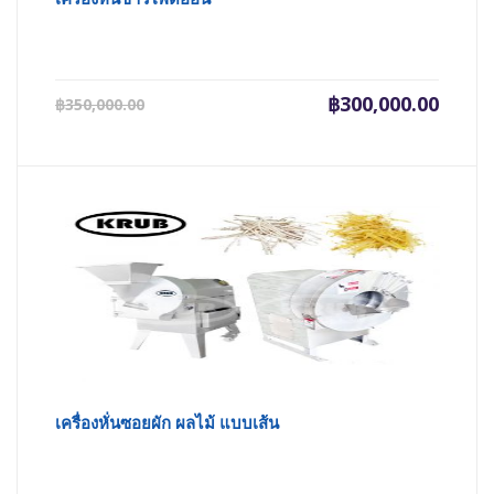
Current
Origin
฿
300,000.00
฿
350,000.00
price
price
is:
was:
฿300,000.00.
฿350,0
เครื่องหั่นซอยผัก ผลไม้ แบบเส้น