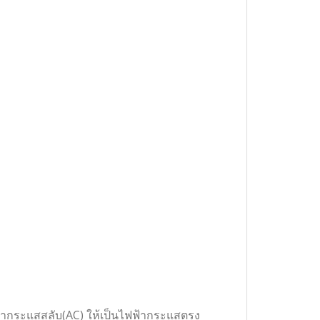
ฟ้ากระแสสลับ(AC) ให้เป็นไฟฟ้ากระแสตรง