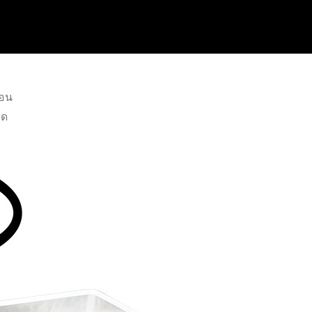
ือน
ีด