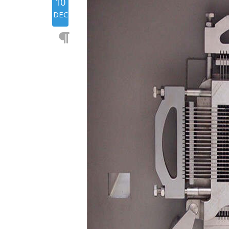
10
DEC